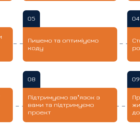
05
04
и
Пишемо та оптиміуємо
Ст
коду
ро
08
09
і
Підтримуємо зв’язок з
Пр
вами та підтримуємо
жи
проект
до