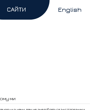
САЙТИ
English
ому ми
рацюючи з нами, вам не знадобляться інші підрядники.