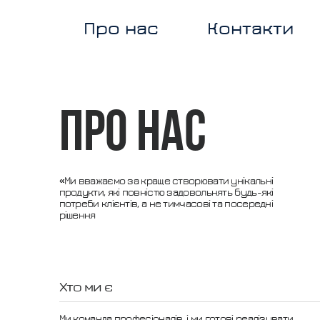
Про нас
Контакти
Про нас
«Ми вважаємо за краще створювати унікальні
продукти, які повністю задовольнять будь-які
потреби клієнтів, а не тимчасові та посередні
рішення
Хто ми є
Ми команда професіоналів, і ми готові реалізувати