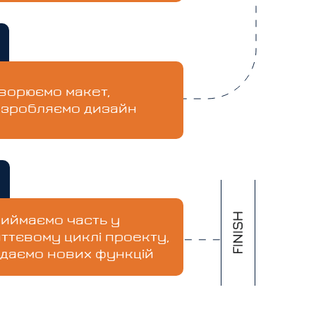
ворюємо макет,
зробляємо дизайн
иймаємо часть у
ттєвому циклі проекту,
даємо нових функцій