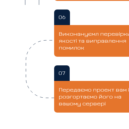
06
Виконануємл перевірк
якості та виправлення
помилок
07
Передаємо проект вам 
розгортаємо його на
вашому сервері