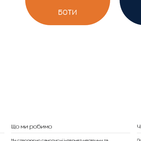
БОТИ
Що ми робимо
Ч
Ми створюємо самописні інтернет-магазини та
П