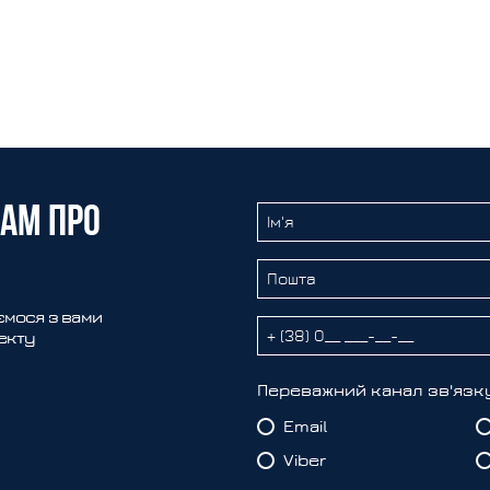
нам про
ємося з вами
оекту
Переважний канал зв'язк
Email
Viber