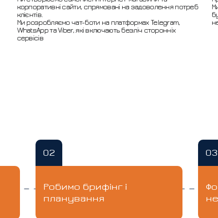
корпоративні сайти, спрямовані на задоволення потреб
М
клієнтів.
б
Ми розробляємо чат-боти на платформах Telegram,
н
WhatsApp та Viber, які включають безліч сторонніх
сервісів
02
03
Робимо брифінг і
Фо
планування
не