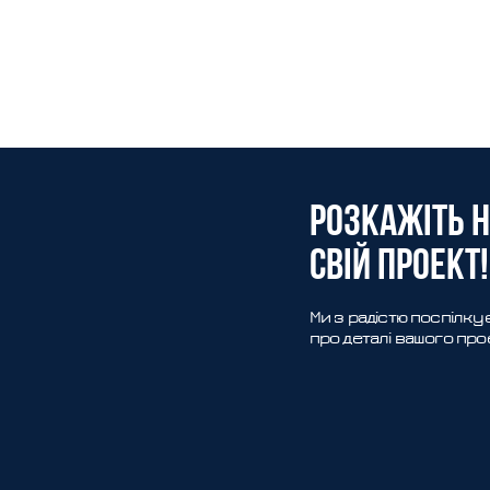
Розкажiть 
свiй проект!
Ми з радістю поспілку
про деталі вашого пр